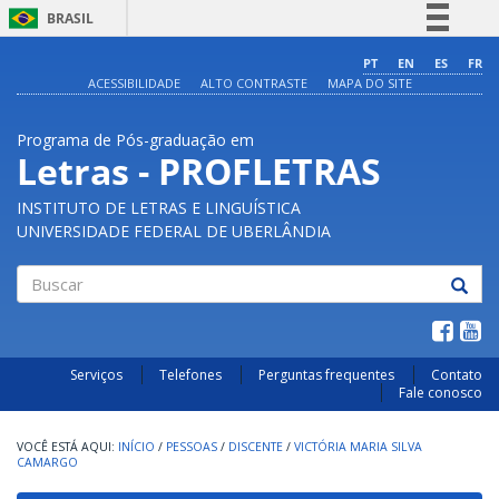
BRASIL
Simplifique!
PT
EN
ES
FR
ACESSIBILIDADE
ALTO CONTRASTE
MAPA DO SITE
Comunica BR
Participe
Programa de Pós-graduação em
Acesso à informação
Letras - PROFLETRAS
Legislação
INSTITUTO DE LETRAS E LINGUÍSTICA
Canais
UNIVERSIDADE FEDERAL DE UBERLÂNDIA
Buscar
Serviços
Telefones
Perguntas frequentes
Contato
Fale conosco
INÍCIO
/
PESSOAS
/
DISCENTE
/
VICTÓRIA MARIA SILVA
CAMARGO