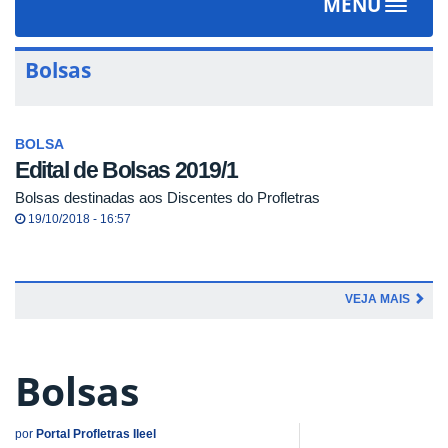
MENU
Toggle
navigat
Bolsas
BOLSA
Edital de Bolsas 2019/1
Bolsas destinadas aos Discentes do Profletras
19/10/2018 - 16:57
VEJA MAIS
Bolsas
por
Portal Profletras Ileel