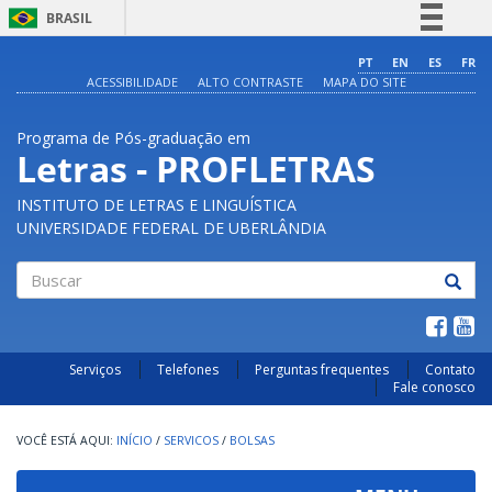
BRASIL
Simplifique!
PT
EN
ES
FR
ACESSIBILIDADE
ALTO CONTRASTE
MAPA DO SITE
Comunica BR
Participe
Programa de Pós-graduação em
Acesso à informação
Letras - PROFLETRAS
Legislação
INSTITUTO DE LETRAS E LINGUÍSTICA
Canais
UNIVERSIDADE FEDERAL DE UBERLÂNDIA
Buscar
Serviços
Telefones
Perguntas frequentes
Contato
Fale conosco
INÍCIO
/
SERVICOS
/
BOLSAS