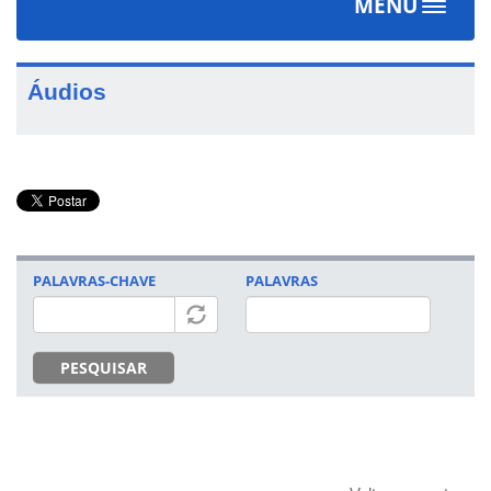
MENU
Toggle
navigat
Áudios
PALAVRAS-CHAVE
PALAVRAS
PESQUISAR