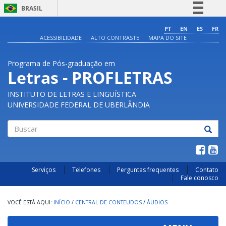
BRASIL
Simplifique!
PT
EN
ES
FR
ACESSIBILIDADE
ALTO CONTRASTE
MAPA DO SITE
Comunica BR
Participe
Programa de Pós-graduação em
Acesso à informação
Letras - PROFLETRAS
Legislação
INSTITUTO DE LETRAS E LINGUÍSTICA
Canais
UNIVERSIDADE FEDERAL DE UBERLÂNDIA
Buscar
Serviços
Telefones
Perguntas frequentes
Contato
Fale conosco
INÍCIO
/
CENTRAL DE CONTEUDOS
/
ÁUDIOS