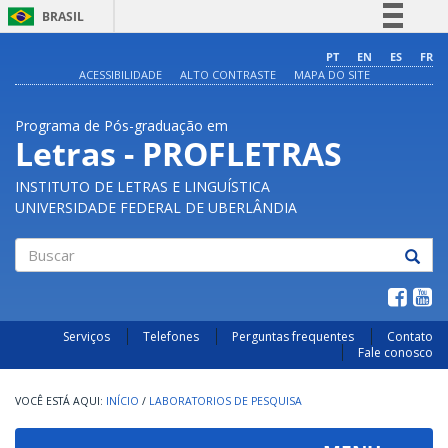
BRASIL
Simplifique!
PT
EN
ES
FR
ACESSIBILIDADE
ALTO CONTRASTE
MAPA DO SITE
Comunica BR
Participe
Programa de Pós-graduação em
Acesso à informação
Letras - PROFLETRAS
Legislação
INSTITUTO DE LETRAS E LINGUÍSTICA
Canais
UNIVERSIDADE FEDERAL DE UBERLÂNDIA
Buscar
Serviços
Telefones
Perguntas frequentes
Contato
Fale conosco
INÍCIO
/
LABORATORIOS DE PESQUISA