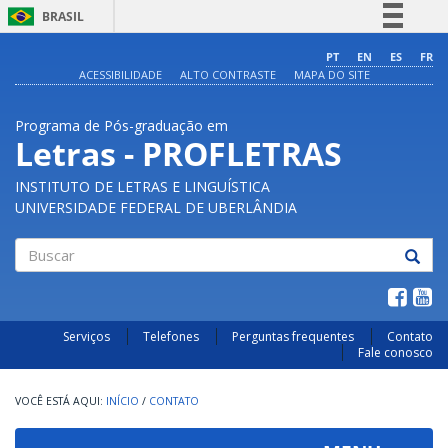
BRASIL
Simplifique!
PT
EN
ES
FR
ACESSIBILIDADE
ALTO CONTRASTE
MAPA DO SITE
Comunica BR
Participe
Programa de Pós-graduação em
Acesso à informação
Letras - PROFLETRAS
Legislação
INSTITUTO DE LETRAS E LINGUÍSTICA
Canais
UNIVERSIDADE FEDERAL DE UBERLÂNDIA
Buscar
Serviços
Telefones
Perguntas frequentes
Contato
Fale conosco
INÍCIO
/
CONTATO