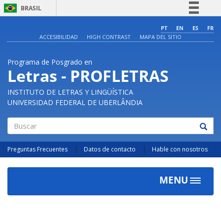
BRASIL
Simplifique!
PT
EN
ES
FR
ACCESIBILIDAD
HIGH CONTRAST
MAPA DEL SITIO
Comunica BR
Participe
Programa de Posgrado en
Acesso à informação
Letras - PROFLETRAS
Legislação
INSTITUTO DE LETRAS Y LINGÜÍSTICA
Canais
UNIVERSIDAD FEDERAL DE UBERLÂNDIA
Buscar
Preguntas Frecuentes
Datos de contacto
Hable con nosotros
MENU
Toggle
navigat