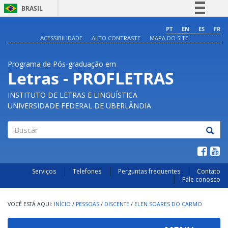
BRASIL
Simplifique!
PT
EN
ES
FR
ACESSIBILIDADE
ALTO CONTRASTE
MAPA DO SITE
Comunica BR
Participe
Programa de Pós-graduação em
Acesso à informação
Letras - PROFLETRAS
Legislação
INSTITUTO DE LETRAS E LINGUÍSTICA
Canais
UNIVERSIDADE FEDERAL DE UBERLÂNDIA
Buscar
Serviços
Telefones
Perguntas frequentes
Contato
Fale conosco
INÍCIO
/
PESSOAS
/
DISCENTE
/
ELEN SOARES DO CARMO