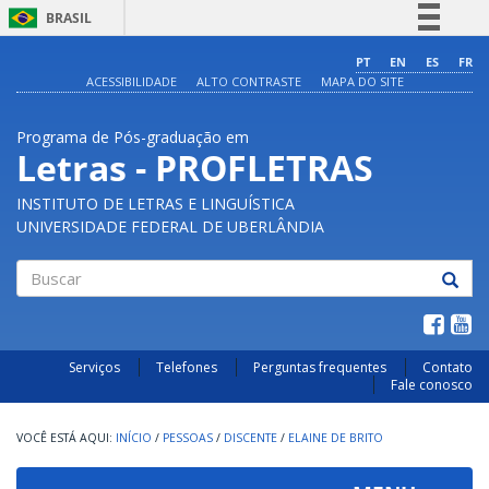
BRASIL
Simplifique!
PT
EN
ES
FR
ACESSIBILIDADE
ALTO CONTRASTE
MAPA DO SITE
Comunica BR
Participe
Programa de Pós-graduação em
Acesso à informação
Letras - PROFLETRAS
Legislação
INSTITUTO DE LETRAS E LINGUÍSTICA
Canais
UNIVERSIDADE FEDERAL DE UBERLÂNDIA
Buscar
Serviços
Telefones
Perguntas frequentes
Contato
Fale conosco
INÍCIO
/
PESSOAS
/
DISCENTE
/
ELAINE DE BRITO