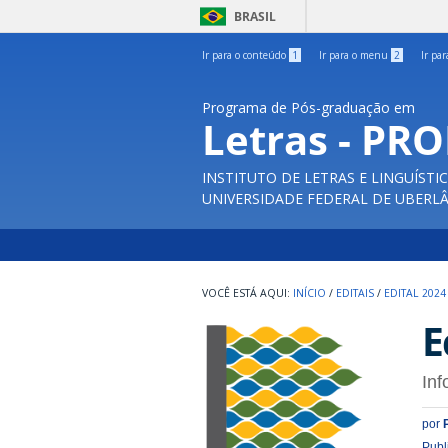
BRASIL
Ir para o conteúdo
1
Ir para o menu
2
Ir pa
Programa de Pós-graduação em
Letras - PR
INSTITUTO DE LETRAS E LINGUÍSTI
UNIVERSIDADE FEDERAL DE UBERL
INÍCIO
/
EDITAIS
/
EDITAL 2024
E
Inf
por
Publ