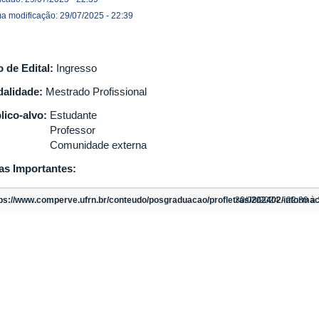
ma modificação: 29/07/2025 - 22:39
o de Edital:
Ingresso
alidade:
Mestrado Profissional
lico-alvo:
Estudante
Professor
Comunidade externa
as Importantes:
tps://www.comperve.ufrn.br/conteudo/posgraduacao/profletras/202402/informa
30/08/2024 - 22:30 à 