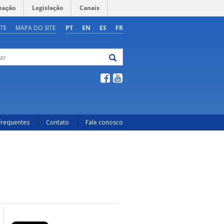
mação
Legislação
Canais
TE
MAPA DO SITE
PT
EN
ES
FR
frequentes
Contato
Fale conosco