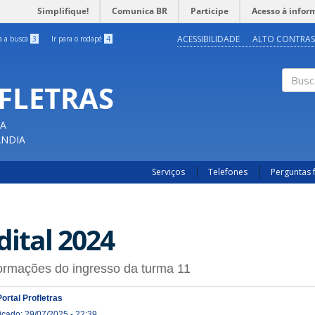
Simplifique!
Comunica BR
Participe
Acesso à infor
ACESSIBILIDADE
ALTO CONTRAS
ra a busca
3
Ir para o rodapé
4
OFLETRAS
Buscar
CA
ÂNDIA
Serviços
Telefones
Perguntas 
dital 2024
ormações do ingresso da turma 11
Portal Profletras
icado: 29/07/2025 - 22:39