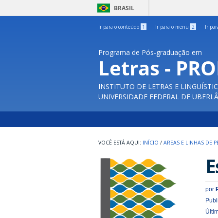
BRASIL
Ir para o conteúdo
1
Ir para o menu
2
Ir pa
Programa de Pós-graduação em
Letras - PR
INSTITUTO DE LETRAS E LINGUÍSTI
UNIVERSIDADE FEDERAL DE UBERL
INÍCIO
/
AREAS E LINHAS DE 
E
por
Publ
Últi