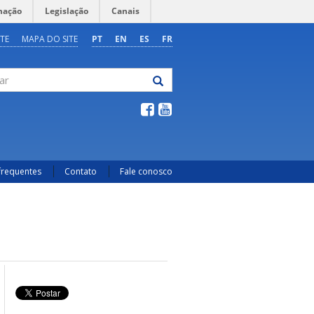
mação
Legislação
Canais
TE
MAPA DO SITE
PT
EN
ES
FR
frequentes
Contato
Fale conosco