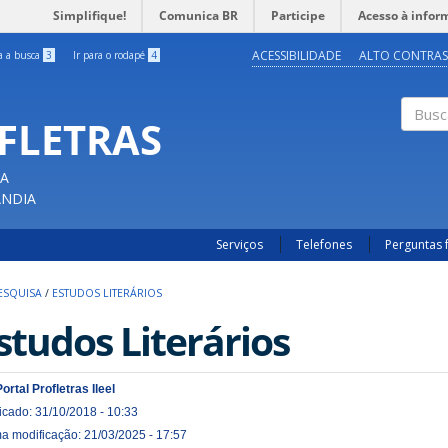
Simplifique!
Comunica BR
Participe
Acesso à infor
ACESSIBILIDADE
ALTO CONTRAS
ra a busca
3
Ir para o rodapé
4
OFLETRAS
Buscar
CA
ÂNDIA
Serviços
Telefones
Perguntas 
PESQUISA
/
ESTUDOS LITERÁRIOS
studos Literários
Portal Profletras Ileel
icado: 31/10/2018 - 10:33
ma modificação: 21/03/2025 - 17:57