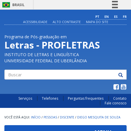
BRASIL
Simplifique!
PT
EN
ES
FR
ACESSIBILIDADE
ALTO CONTRASTE
MAPA DO SITE
Comunica BR
Participe
Programa de Pós-graduação em
Acesso à informação
Letras - PROFLETRAS
Legislação
INSTITUTO DE LETRAS E LINGUÍSTICA
Canais
UNIVERSIDADE FEDERAL DE UBERLÂNDIA
Buscar
Serviços
Telefones
Perguntas frequentes
Contato
Fale conosco
INÍCIO
/
PESSOAS
/
DISCENTE
/
DIEGO MESQUITA DE SOUZA