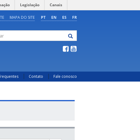
mação
Legislação
Canais
TE
MAPA DO SITE
PT
EN
ES
FR
frequentes
Contato
Fale conosco