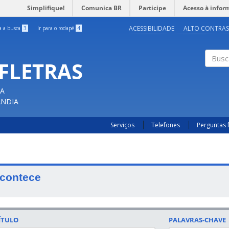
Simplifique!
Comunica BR
Participe
Acesso à infor
ACESSIBILIDADE
ALTO CONTRAS
ra a busca
3
Ir para o rodapé
4
OFLETRAS
Buscar
CA
ÂNDIA
Serviços
Telefones
Perguntas 
contece
ÍTULO
PALAVRAS-CHAVE