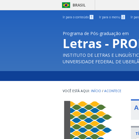
BRASIL
Ir para o conteúdo
1
Ir para o menu
2
Ir pa
Programa de Pós-graduação em
Letras - PR
INSTITUTO DE LETRAS E LINGUÍSTI
UNIVERSIDADE FEDERAL DE UBERL
INÍCIO
/
ACONTECE
A
T